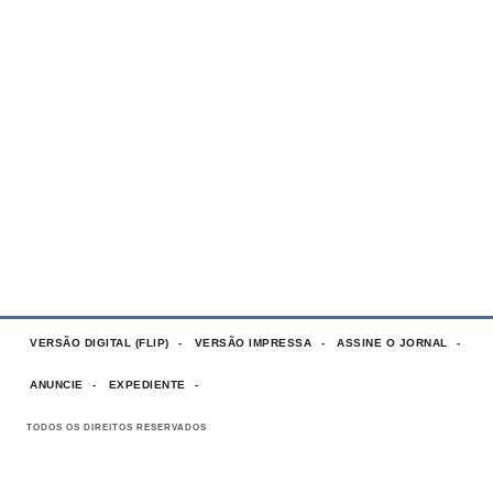
VERSÃO DIGITAL (FLIP)
VERSÃO IMPRESSA
ASSINE O JORNAL
ANUNCIE
EXPEDIENTE
TODOS OS DIREITOS RESERVADOS