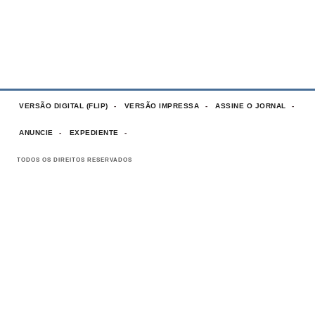
VERSÃO DIGITAL (FLIP)
VERSÃO IMPRESSA
ASSINE O JORNAL
ANUNCIE
EXPEDIENTE
TODOS OS DIREITOS RESERVADOS