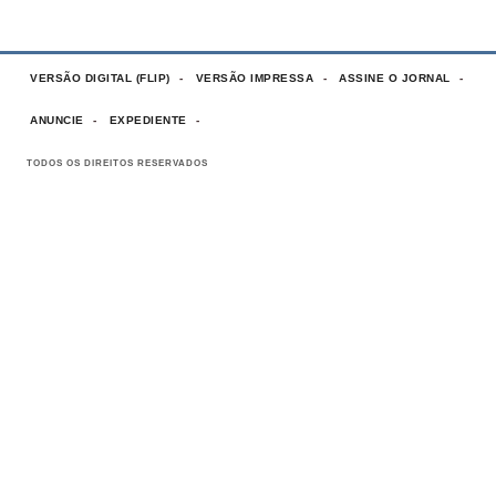
VERSÃO DIGITAL (FLIP)
VERSÃO IMPRESSA
ASSINE O JORNAL
ANUNCIE
EXPEDIENTE
TODOS OS DIREITOS RESERVADOS