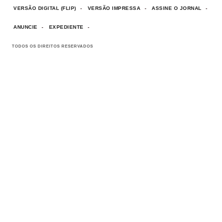
VERSÃO DIGITAL (FLIP)
VERSÃO IMPRESSA
ASSINE O JORNAL
ANUNCIE
EXPEDIENTE
TODOS OS DIREITOS RESERVADOS