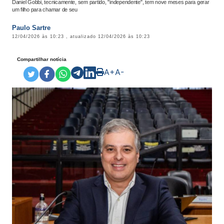
Daniel Gobbi, tecnicamente, sem partido, "independente", tem nove meses para gerar
um filho para chamar de seu
Paulo Sartre
12/04/2026 às 10:23
, atualizado
12/04/2026 às 10:23
Compartilhar notícia
A+
A-