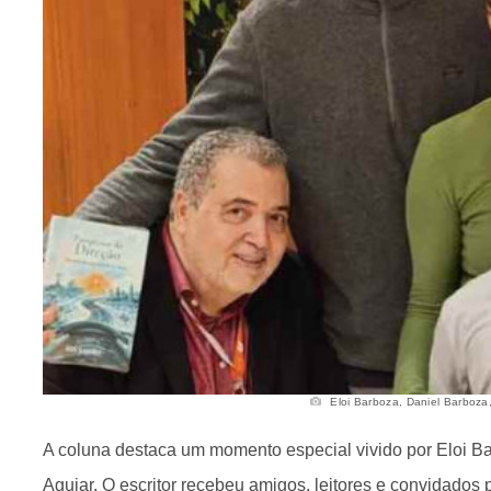
Eloi Barboza, Daniel Barboza,
A coluna destaca um momento especial vivido por Eloi Ba
Aguiar. O escritor recebeu amigos, leitores e convidados