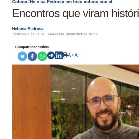
Coluna#Heloísa Pedrosa em foco coluna social
Encontros que viram histór
Heloisa Pedrosa
18/06/2026 às 00:00
, atualizado
18/06/2026 às 09:19
Compartilhar notícia
A+
A-