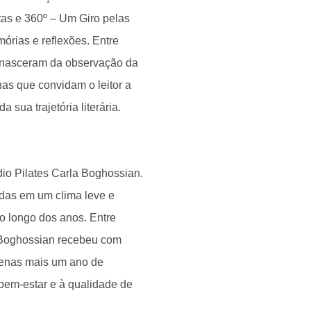
as e 360º – Um Giro pelas
rias e reflexões. Entre
ue nasceram da observação da
as que convidam o leitor a
sua trajetória literária.
dio Pilates Carla Boghossian.
adas em um clima leve e
o longo dos anos. Entre
a Boghossian recebeu com
apenas mais um ano de
bem-estar e à qualidade de