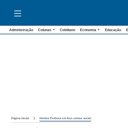
Administração
Colunas
Cotidiano
Economia
Educação
E
Página inicial
Heloísa Pedrosa em foco coluna social