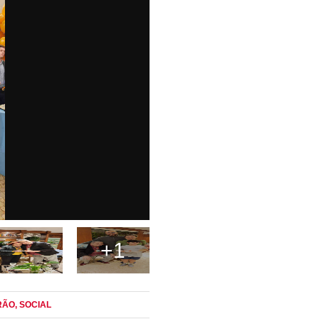
+1
IRÃO
, SOCIAL