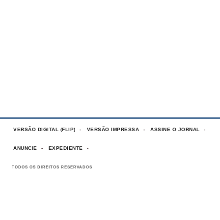
VERSÃO DIGITAL (FLIP)
VERSÃO IMPRESSA
ASSINE O JORNAL
ANUNCIE
EXPEDIENTE
TODOS OS DIREITOS RESERVADOS