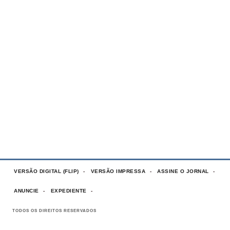
VERSÃO DIGITAL (FLIP)
VERSÃO IMPRESSA
ASSINE O JORNAL
ANUNCIE
EXPEDIENTE
TODOS OS DIREITOS RESERVADOS