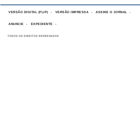
VERSÃO DIGITAL (FLIP)
VERSÃO IMPRESSA
ASSINE O JORNAL
ANUNCIE
EXPEDIENTE
TODOS OS DIREITOS RESERVADOS