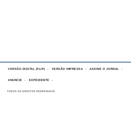
VERSÃO DIGITAL (FLIP)
VERSÃO IMPRESSA
ASSINE O JORNAL
ANUNCIE
EXPEDIENTE
TODOS OS DIREITOS RESERVADOS