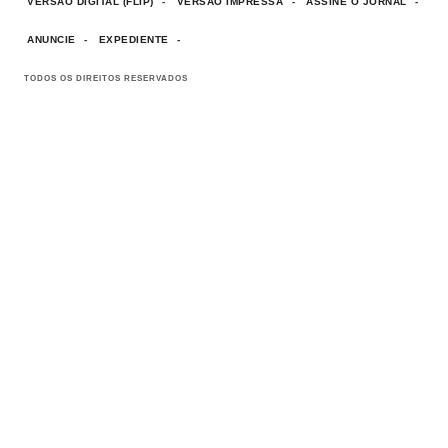
VERSÃO DIGITAL (FLIP)
VERSÃO IMPRESSA
ASSINE O JORNAL
ANUNCIE
EXPEDIENTE
TODOS OS DIREITOS RESERVADOS