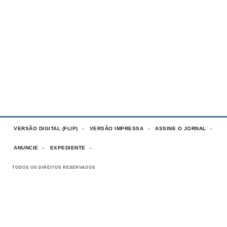
VERSÃO DIGITAL (FLIP)
VERSÃO IMPRESSA
ASSINE O JORNAL
ANUNCIE
EXPEDIENTE
TODOS OS DIREITOS RESERVADOS