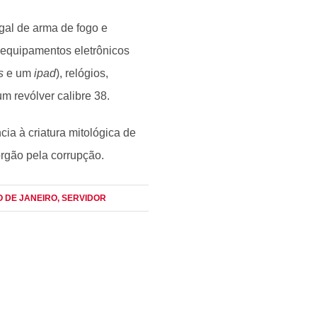
egal de arma de fogo e
 equipamentos eletrônicos
s
e um
ipad
), relógios,
m revólver calibre 38.
ia à criatura mitológica de
rgão pela corrupção.
IO DE JANEIRO
, SERVIDOR