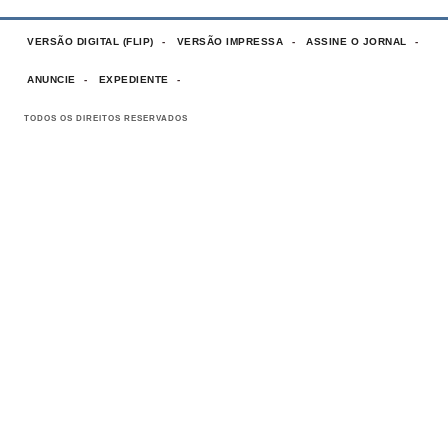
VERSÃO DIGITAL (FLIP)
VERSÃO IMPRESSA
ASSINE O JORNAL
ANUNCIE
EXPEDIENTE
TODOS OS DIREITOS RESERVADOS