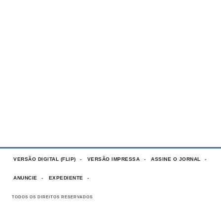
VERSÃO DIGITAL (FLIP)
VERSÃO IMPRESSA
ASSINE O JORNAL
ANUNCIE
EXPEDIENTE
TODOS OS DIREITOS RESERVADOS