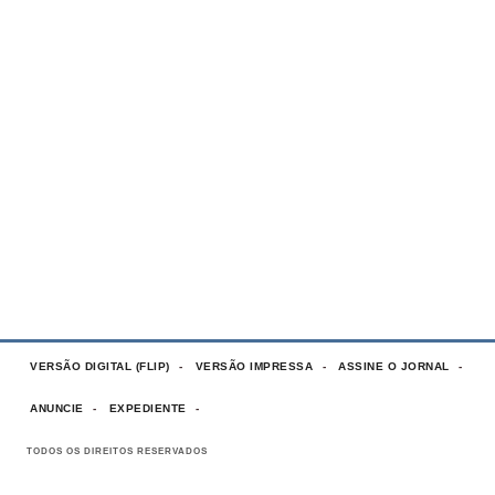
VERSÃO DIGITAL (FLIP)
VERSÃO IMPRESSA
ASSINE O JORNAL
ANUNCIE
EXPEDIENTE
TODOS OS DIREITOS RESERVADOS