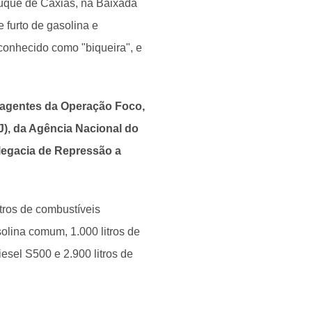
uque de Caxias, na Baixada
furto de gasolina e
conhecido como "biqueira", e
or agentes da Operação Foco,
J), da Agência Nacional do
elegacia de Repressão a
tros de combustíveis
solina comum, 1.000 litros de
diesel S500 e 2.900 litros de