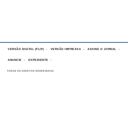
VERSÃO DIGITAL (FLIP)
VERSÃO IMPRESSA
ASSINE O JORNAL
ANUNCIE
EXPEDIENTE
TODOS OS DIREITOS RESERVADOS