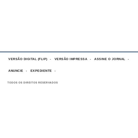
VERSÃO DIGITAL (FLIP)
VERSÃO IMPRESSA
ASSINE O JORNAL
ANUNCIE
EXPEDIENTE
TODOS OS DIREITOS RESERVADOS