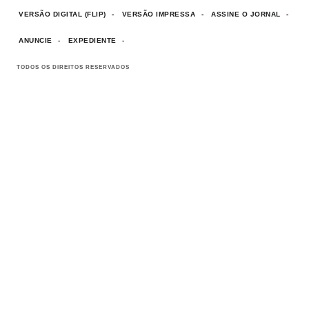
VERSÃO DIGITAL (FLIP)
VERSÃO IMPRESSA
ASSINE O JORNAL
ANUNCIE
EXPEDIENTE
TODOS OS DIREITOS RESERVADOS