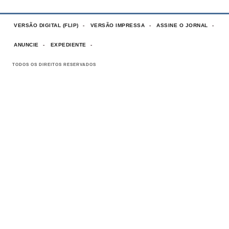
VERSÃO DIGITAL (FLIP)
VERSÃO IMPRESSA
ASSINE O JORNAL
ANUNCIE
EXPEDIENTE
TODOS OS DIREITOS RESERVADOS