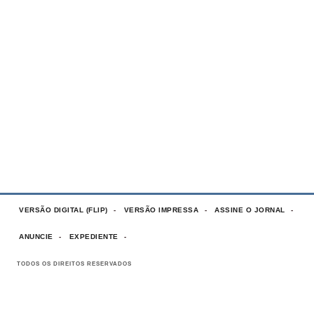
VERSÃO DIGITAL (FLIP)
VERSÃO IMPRESSA
ASSINE O JORNAL
ANUNCIE
EXPEDIENTE
TODOS OS DIREITOS RESERVADOS