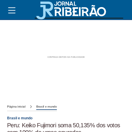
Página inicial
Brasil e mundo
Brasil e mundo
Peru: Keiko Fujimori soma 50,135% dos votos