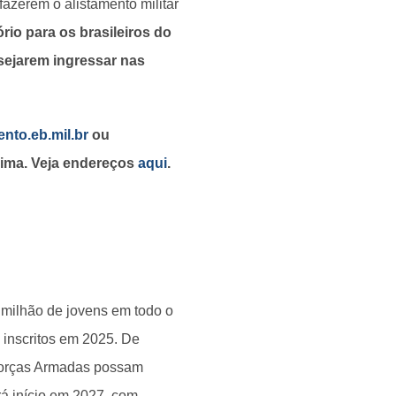
azerem o alistamento militar
rio para os brasileiros do
sejarem ingressar nas
ento.eb.mil.br
ou
xima. Veja endereços
aqui
.
 milhão de jovens em todo o
 inscritos em 2025. De
 Forças Armadas possam
erá início em 2027, com