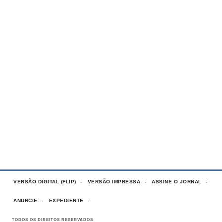
VERSÃO DIGITAL (FLIP)
VERSÃO IMPRESSA
ASSINE O JORNAL
ANUNCIE
EXPEDIENTE
TODOS OS DIREITOS RESERVADOS