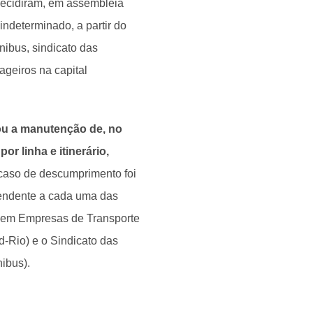
decidiram, em assembleia
indeterminado, a partir do
nibus, sindicato das
geiros na capital
nou a manutenção de, no
or linha e itinerário,
caso de descumprimento foi
ependente a cada uma das
s em Empresas de Transporte
d-Rio) e o Sindicato das
ibus).