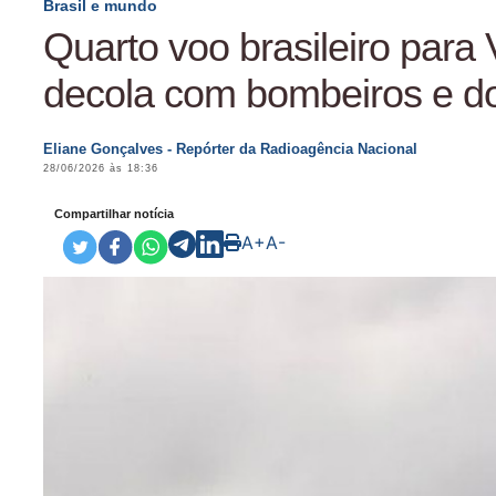
Brasil e mundo
Quarto voo brasileiro para
decola com bombeiros e d
Eliane Gonçalves - Repórter da Radioagência Nacional
28/06/2026 às 18:36
Compartilhar notícia
A+
A-