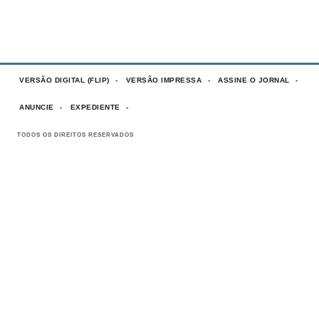
VERSÃO DIGITAL (FLIP)
VERSÃO IMPRESSA
ASSINE O JORNAL
ANUNCIE
EXPEDIENTE
TODOS OS DIREITOS RESERVADOS