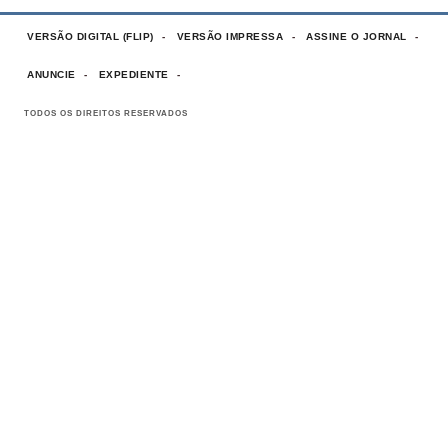
VERSÃO DIGITAL (FLIP)
VERSÃO IMPRESSA
ASSINE O JORNAL
ANUNCIE
EXPEDIENTE
TODOS OS DIREITOS RESERVADOS