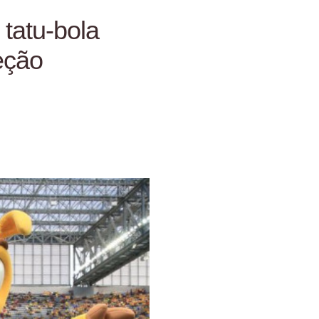
tatu-bola
eção