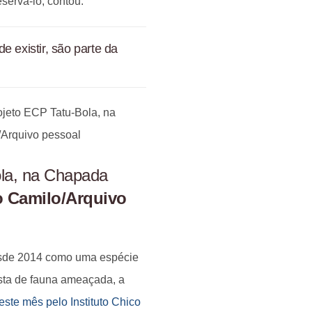
servá-lo, contou.
e existir, são parte da
ola, na Chapada
o Camilo/Arquivo
esde 2014 como uma espécie
ista de fauna ameaçada, a
neste mês pelo Instituto Chico