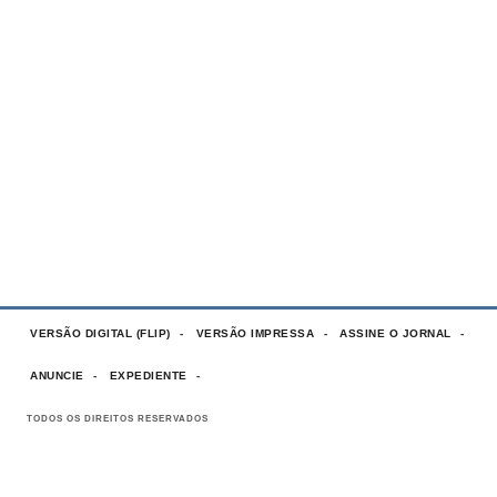
VERSÃO DIGITAL (FLIP)
VERSÃO IMPRESSA
ASSINE O JORNAL
ANUNCIE
EXPEDIENTE
TODOS OS DIREITOS RESERVADOS