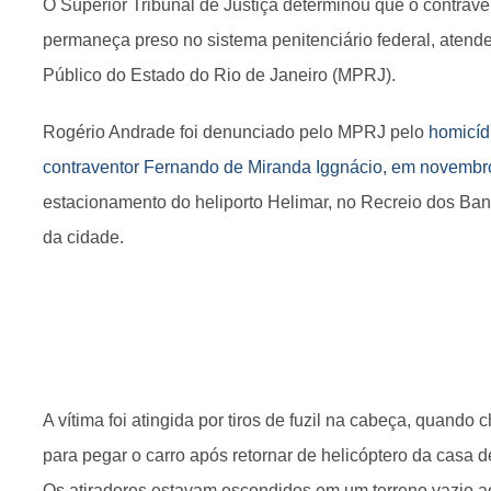
O Superior Tribunal de Justiça determinou que o contrav
permaneça preso no sistema penitenciário federal, atend
Público do Estado do Rio de Janeiro (MPRJ).
Rogério Andrade foi denunciado pelo MPRJ pelo
homicíd
contraventor Fernando de Miranda Iggnácio, em novembr
estacionamento do heliporto Helimar, no Recreio dos Ba
da cidade.
A vítima foi atingida por tiros de fuzil na cabeça, quand
para pegar o carro após retornar de helicóptero da casa d
Os atiradores estavam escondidos em um terreno vazio ao