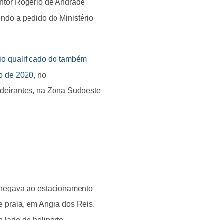
entor Rogério de Andrade
endo a pedido do Ministério
io qualificado do também
o de 2020
, no
ndeirantes, na Zona Sudoeste
o chegava ao estacionamento
e praia, em Angra dos Reis.
 lado do heliporto.