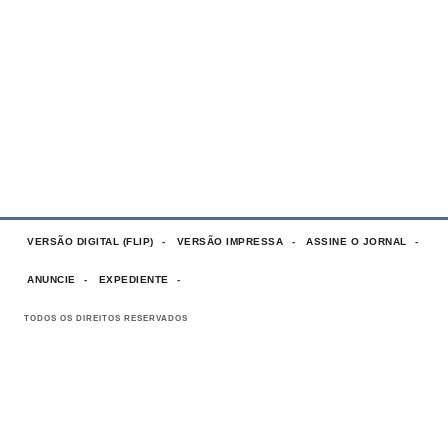
VERSÃO DIGITAL (FLIP)
VERSÃO IMPRESSA
ASSINE O JORNAL
ANUNCIE
EXPEDIENTE
TODOS OS DIREITOS RESERVADOS