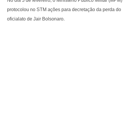
No dia 3 de fevereiro, o Ministério Público Militar (MPM)
protocolou no STM ações para decretação da perda do
oficialato de Jair Bolsonaro.