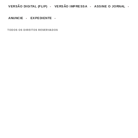
VERSÃO DIGITAL (FLIP)
VERSÃO IMPRESSA
ASSINE O JORNAL
ANUNCIE
EXPEDIENTE
TODOS OS DIREITOS RESERVADOS