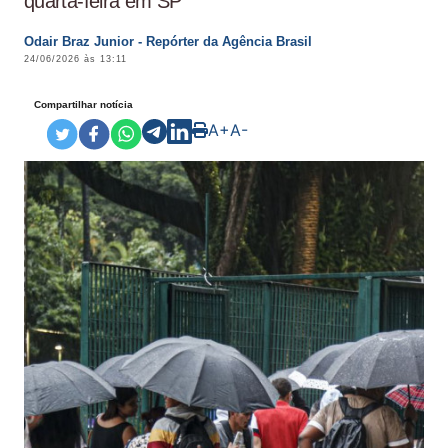
quarta-feira em SP
Odair Braz Junior - Repórter da Agência Brasil
24/06/2026 às 13:11
Compartilhar notícia
A+
A-