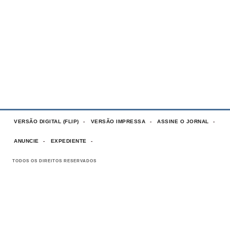
VERSÃO DIGITAL (FLIP)
VERSÃO IMPRESSA
ASSINE O JORNAL
ANUNCIE
EXPEDIENTE
TODOS OS DIREITOS RESERVADOS