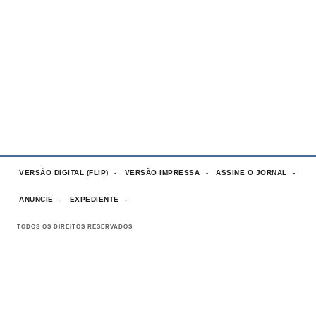
VERSÃO DIGITAL (FLIP)
VERSÃO IMPRESSA
ASSINE O JORNAL
ANUNCIE
EXPEDIENTE
TODOS OS DIREITOS RESERVADOS