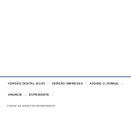
VERSÃO DIGITAL (FLIP)
VERSÃO IMPRESSA
ASSINE O JORNAL
ANUNCIE
EXPEDIENTE
TODOS OS DIREITOS RESERVADOS