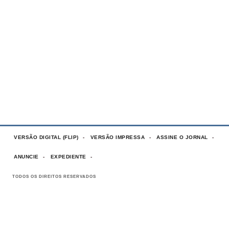
VERSÃO DIGITAL (FLIP)
VERSÃO IMPRESSA
ASSINE O JORNAL
ANUNCIE
EXPEDIENTE
TODOS OS DIREITOS RESERVADOS