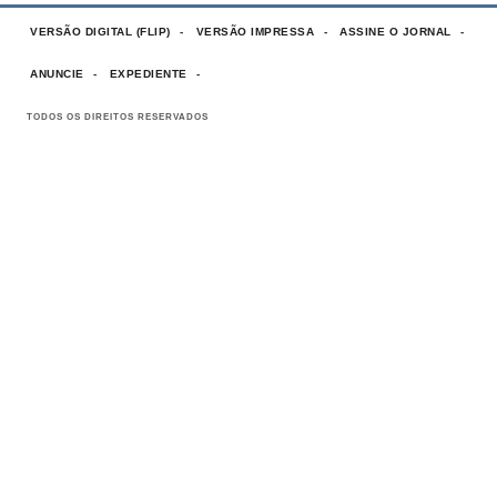
VERSÃO DIGITAL (FLIP)
VERSÃO IMPRESSA
ASSINE O JORNAL
ANUNCIE
EXPEDIENTE
TODOS OS DIREITOS RESERVADOS