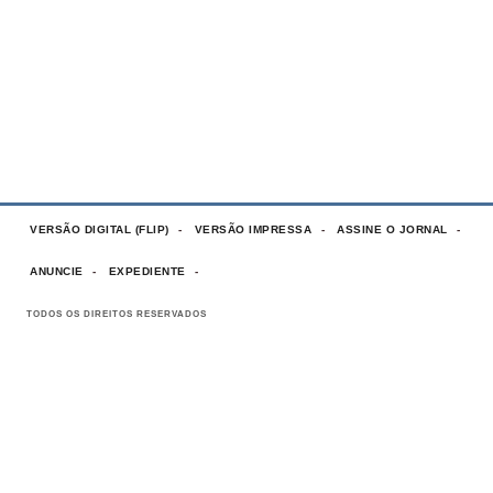
VERSÃO DIGITAL (FLIP)
VERSÃO IMPRESSA
ASSINE O JORNAL
ANUNCIE
EXPEDIENTE
TODOS OS DIREITOS RESERVADOS