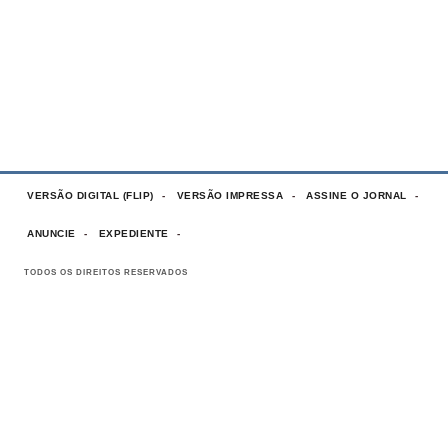
VERSÃO DIGITAL (FLIP)
VERSÃO IMPRESSA
ASSINE O JORNAL
ANUNCIE
EXPEDIENTE
TODOS OS DIREITOS RESERVADOS