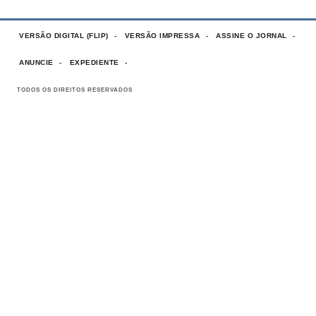
VERSÃO DIGITAL (FLIP)
VERSÃO IMPRESSA
ASSINE O JORNAL
ANUNCIE
EXPEDIENTE
TODOS OS DIREITOS RESERVADOS