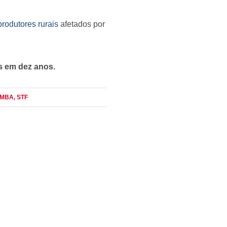
rodutores rurais
afetados por
s em dez anos.
OMBA
, STF