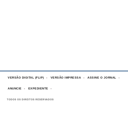
VERSÃO DIGITAL (FLIP)
VERSÃO IMPRESSA
ASSINE O JORNAL
ANUNCIE
EXPEDIENTE
TODOS OS DIREITOS RESERVADOS