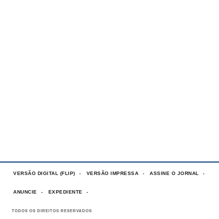
VERSÃO DIGITAL (FLIP)
VERSÃO IMPRESSA
ASSINE O JORNAL
ANUNCIE
EXPEDIENTE
TODOS OS DIREITOS RESERVADOS