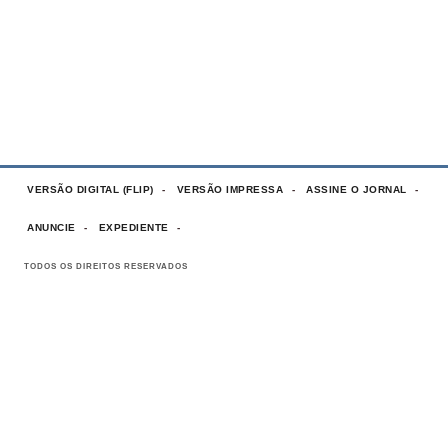
VERSÃO DIGITAL (FLIP)
VERSÃO IMPRESSA
ASSINE O JORNAL
ANUNCIE
EXPEDIENTE
TODOS OS DIREITOS RESERVADOS