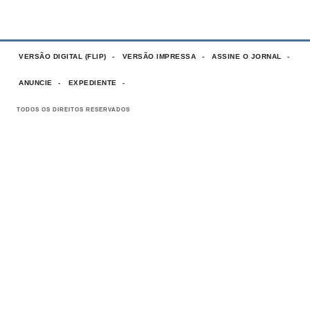
VERSÃO DIGITAL (FLIP)
VERSÃO IMPRESSA
ASSINE O JORNAL
ANUNCIE
EXPEDIENTE
TODOS OS DIREITOS RESERVADOS