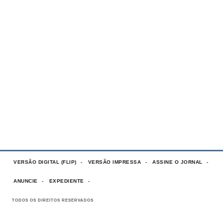
VERSÃO DIGITAL (FLIP)
VERSÃO IMPRESSA
ASSINE O JORNAL
ANUNCIE
EXPEDIENTE
TODOS OS DIREITOS RESERVADOS