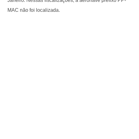
Janeiro. Nessas fiscalizações, a aeronave prefixo PP-
MAC não foi localizada.