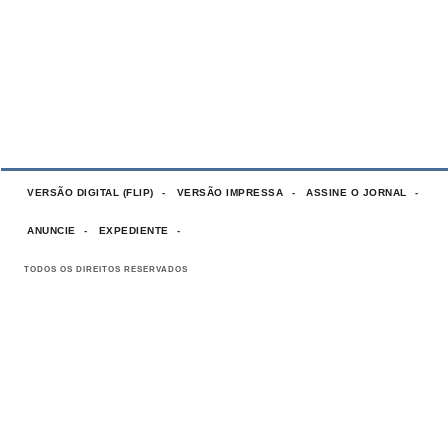
VERSÃO DIGITAL (FLIP)
VERSÃO IMPRESSA
ASSINE O JORNAL
ANUNCIE
EXPEDIENTE
TODOS OS DIREITOS RESERVADOS