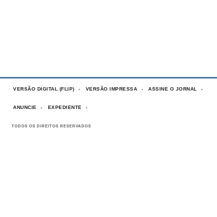
VERSÃO DIGITAL (FLIP)
VERSÃO IMPRESSA
ASSINE O JORNAL
ANUNCIE
EXPEDIENTE
TODOS OS DIREITOS RESERVADOS