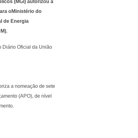
licos (MGI) autorizou a
ra oMinistério do
l de Energia
M).
 Diário Oficial da União
oriza a nomeação de sete
çamento (APO), de nível
amento.